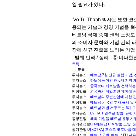
일 필요가 있다.
Vo Tri Thanh 박사는 또
용되는 기술과 경영 기법을 
베트남 국제 중재 센터 소장도 
의 소비자 문화와 기업 간의 
장에 신규 진출을 노리는 기
- 발췌 번역 / 정리 - ⓒ 비나한인 ht
목록
분류
투자뉴스
베트남 7월 신규 설립 기업, 전
투자뉴스
하노이 동아인 현 6개 지역 
투자뉴스
중국보다 베트남을 선택하는
행정법률
외국과의 직업훈련 제휴에 관
투자뉴스
베트남의 주변산업에 대한 
행정법률
베트남 외국인 투자 규제 및
투자뉴스
베트남 개발 서두르는 6개 도
투자뉴스
EVFTA 1 일부로 발효, 유
동향전망
해외 기업들 베트남 유통 시장 
공기관정보
EU-베트남 FTA 발효 코앞,
공기관정보
[KOTRA] 포스트 코로나를
참고자료
베트남 국회, 베트남 EU 자