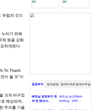
도 유럽의 것으
을 누리기 위해
규제 등을 강화
베트남 북부 박닌 성 임대공장 외투법인설...
 필요하게된다
ri Thanh
전이 될 것"이
공장부지
임대공장
임대아파트
임대사무실
을 크게 바꾸었
베트남 공장부지 계
베트남 남딘(Nam
동나이 성, 연짝(NHON TRACH) 공단 내 임...
약 전 체크사...
Dinh)성 , VSIP ...
으로 예상되며,
한 주의를 기울