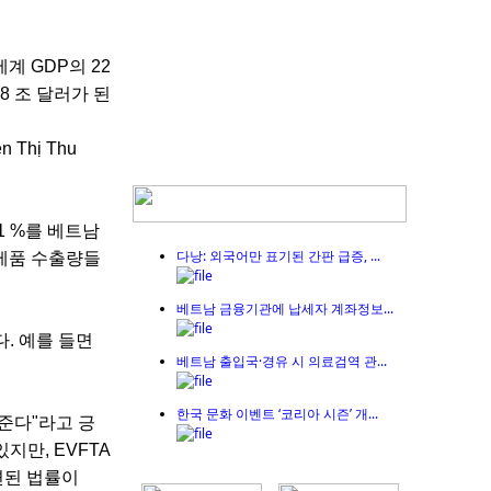
계 GDP의 22
8 조 달러가 된
Thị Thu
베트남 공장부지 계약 전 체크사항 | 산업...
1 %를 베트남
다낭: 외국어만 표기된 간판 급증, ...
 제품 수출량들
베트남 금융기관에 납세자 계좌정보...
. 예를 들면
베트남 출입국·경유 시 의료검역 관...
한국 문화 이벤트 ‘코리아 시즌’ 개...
준다"라고 긍
베트남 임대공장 계약 전 반드시 확인해야...
지만, EVFTA
관련된 법률이