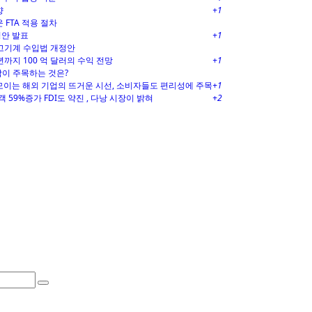
향
+1
 FTA 적용 절차
정안 발표
+1
중고기계 수입법 개정안
 년까지 100 억 달러의 수익 전망
+1
베트남이 주목하는 것은?
모이는 해외 기업의 뜨거운 시선, 소비자들도 편리성에 주목
+1
59%증가 FDI도 약진 , 다낭 시장이 밝혀
+2