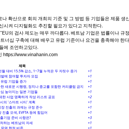
한 코로나 확산으로 회의 개최의 기준 및 그 방법 등 기업들은 제품 생
혁신시켜 디지털화도 추진할 필요가 있다고 지적한다.
"EU의 검사 제도는 매우 까다롭다. 베트남 기업은 법률이나 규정
파트너십 구축에 대해 배우고 유럽 기준이나 요건을 충족해야 한다 
업들에 조언하고있다.
tps://www.vinahanin.com
제목
월 대비 15.5% 감소, 1~7월 누적은 두 자릿수 증가
+1
개발에 참여할 투자자 모집
+1
 유럽 기업들 증가
+1
한 새로운 시행령, 정치나 종교를 포함한 커리큘럼 금지
+1
관심 높아지는 일본 기업들
+1
 제한 사업 명확하게 작성 리스트 공표
+2
시의 '스마트 시티' 계획
+1
럽 시장 진출의 과제는 규정 준수
+1
진출 모색, EVFTA 등에 힘입어
+1
 진출기업 준비 사항은?
+3
 대처하는 베트남의 자세
+1
유 무역 협정 비준
+1