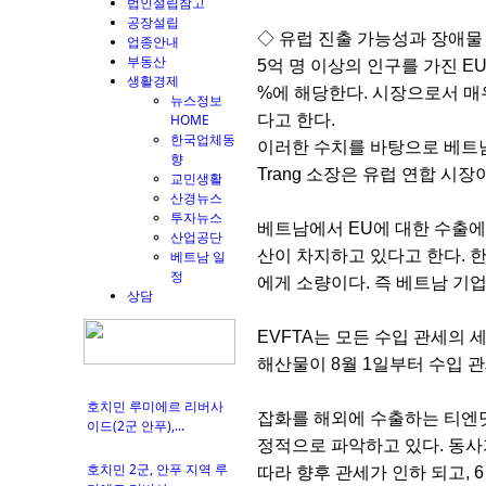
법인설립참고
공장설립
◇ 유럽 진출 가능성과 장애물
업종안내
부동산
5억 명 이상의 인구를 가진 EU
생활경제
%에 해당한다. 시장으로서 매우
뉴스정보
HOME
다고 한다.
한국업체동
이러한 수치를 바탕으로 베트남 상
향
Trang 소장은 유럽 연합 시
교민생활
산경뉴스
투자뉴스
베트남에서 EU에 대한 수출에서
산업공단
산이 차지하고 있다고 한다. 한
베트남 일
정
에게 소량이다. 즉 베트남 기
상담
EVFTA는 모든 수입 관세의 
해산물이 8월 1일부터 수입 관
호치민 루미에르 리버사
잡화를 해외에 수출하는 티엔닷
이드(2군 안푸),...
정적으로 파악하고 있다. 동사가
호치민 2군, 안푸 지역 루
따라 향후 관세가 인하 되고, 