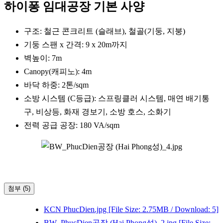
하이퐁 임대공장 기본 사양
구조: 철근 콘크리트 (슬래브), 철골(기둥, 지붕)
기둥 스팬 x 간격: 9 x 20m까지
벽높이: 7m
Canopy(캐피노): 4m
바닥 하중: 2톤/sqm
소방 시스템 (C등급): 스프링클러 시스템, 매연 배기통
구, 비상등, 화재 경보기, 소방 호스, 소화기
전력 공급 공장: 180 VA/sqm
첨부 (5)
KCN PhucDien.jpg
[File Size: 2.75MB / Download: 5]
BW_PhucDien공장 (Hai Phong성)_2.jpg
[File Size: