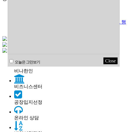
베트남 독립기념일(국경절) 연휴 안내 8/29~9/2
2026년 4월말 5월 초 베트남 연휴 일정
베트남 새로운 투자법 적용을 위한 과도기적 단계로 행
정 진행이 원활하지 못한 상황임
Close
오늘은 그만보기
비나한인
비즈니스센터
공장입지선정
온라인 상담