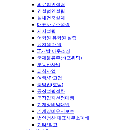
의료법인설립
건설법인설립
실내건축설계
대표사무소설립
지사설립
어학원 유학원 설립
유치원 개원
IT개발 아웃소싱
국제물류주선(포워딩)
부동산사업
외식사업
여행/광고업
숙박업(호텔)
공장설립절차
공장입지선정대행
기계장비임대업
기계장비유지보수
법인청산 대표사무소폐쇄
기타/참고