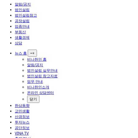
알림/공지
법인설립
법인설립참고
공장설립
업종안내
부동산
생활경제
상담
뉴스 홈
−
+
비나한인 홈
알림/공지
법인설립 실무안내
법인설립 참고자료
업무 안내
비나한인소개
온라인 상담센터
닫기
한상동향
교민생활
산경정보
투자뉴스
공단정보
VINA TV