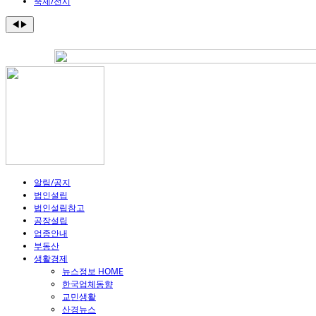
축제/전시
◀
▶
알림/공지
법인설립
법인설립참고
공장설립
업종안내
부동산
생활경제
뉴스정보 HOME
한국업체동향
교민생활
산경뉴스