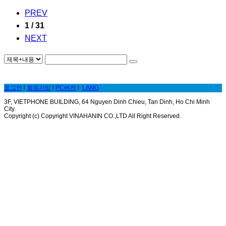
PREV
1 / 31
NEXT
로그인
l
회원가입
l
PC버전
l
LANG
3F, VIETPHONE BUILDING, 64 Nguyen Dinh Chieu, Tan Dinh, Ho Chi Minh
City.
Copyright (c) Copyright VINAHANIN CO.,LTD All Right Reserved.