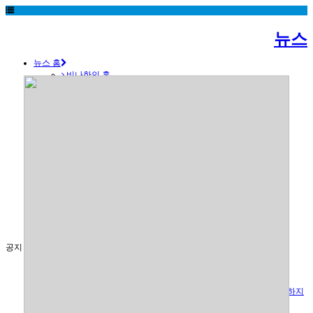
뉴스
뉴스 홈
비나한인 홈
알림/공지
법인설립 실무안내
법인설립 참고자료
업무 안내
비나한인소개
온라인 상담센터
한상동향
교민생활
산경정보
투자뉴스
공단정보
VINA TV
축제/전시
공지
베트남 독립기념일(국경절) 연휴 안내 8/29~9/2
2026년 4월말 5월 초 베트남 연휴 일정
베트남 새로운 투자법 적용을 위한 과도기적 단계로 행정 진행이 원활하지
못한 상황임