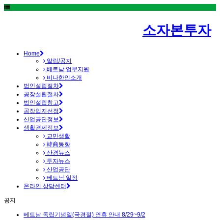
소자본투자
Home
알림/공지
베트남 업무지원
비나한인소개
법인설립절차
공장설립절차
법인설립참고
공장입지선정
산업공단정보
생활경제정보
교민생활
韓商동향
산경뉴스
투자뉴스
산업공단
베트남 일정
온라인 상담센터
공지
베트남 독립기념일(국경절) 연휴 안내 8/29~9/2