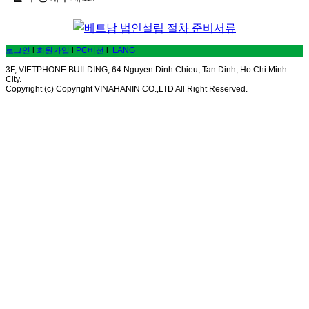
로그인
l
회원가입
l
PC버전
l
LANG
3F, VIETPHONE BUILDING, 64 Nguyen Dinh Chieu, Tan Dinh, Ho Chi Minh
City.
Copyright (c) Copyright VINAHANIN CO.,LTD All Right Reserved.