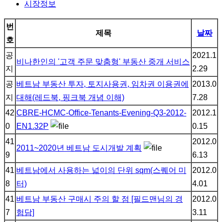
시장정보
번
제목
날짜
호
공
2021.1
비나한인의 '고객 주문 맞춤형' 부동산 중개 서비스
지
2.29
공
베트남 부동산 투자, 토지사용권, 임차권 이용권에
2013.0
지
대해(레드북, 핑크북 개념 이해)
7.28
42
CBRE-HCMC-Office-Tenants-Evening-Q3-2012-
2012.1
0
EN1.32P
0.15
41
2012.0
2011~2020년 베트남 도시개발 계획
9
6.13
41
베트남에서 사용하는 넓이의 단위 sqm(스퀘어 미
2012.0
8
터)
4.01
41
베트남 부동산 구매시 주의 할 점 [필드맨님의 경
2012.0
7
험담]
3.11