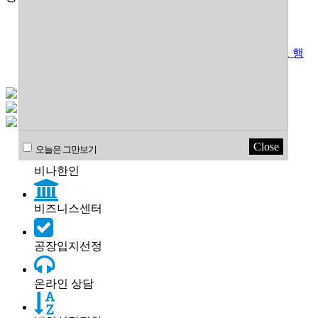
베트남 독립기념일(국경절) 연휴 안내 8/29~9/2
2026년 4월말 5월 초 베트남 연휴 일정
베트남 새로운 투자법 적용을 위한 과도기적 단계로 행
정 진행이 원활하지 못한 상황임
Close
오늘은 그만보기
비나한인
비즈니스센터
공장입지선정
온라인 상담