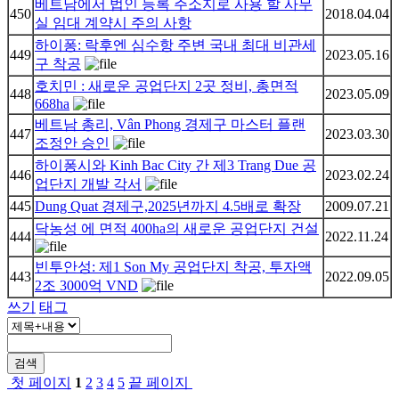
베트남에서 법인 등록 주소지로 사용 할 사무
450
2018.04.04
실 임대 계약시 주의 사항
하이퐁: 락후엔 심수항 주변 국내 최대 비관세
449
2023.05.16
구 착공
호치민 : 새로운 공업단지 2곳 정비, 총면적
448
2023.05.09
668ha
베트남 총리, Vân Phong 경제구 마스터 플랜
447
2023.03.30
조정안 승인
하이퐁시와 Kinh Bac City 간 제3 Trang Due 공
446
2023.02.24
업단지 개발 각서
445
Dung Quat 경제구,2025년까지 4.5배로 확장
2009.07.21
닥농성 에 면적 400ha의 새로운 공업단지 건설
444
2022.11.24
빈투안성: 제1 Son My 공업단지 착공, 투자액
443
2022.09.05
2조 3000억 VND
쓰기
태그
검색
첫 페이지
1
2
3
4
5
끝 페이지