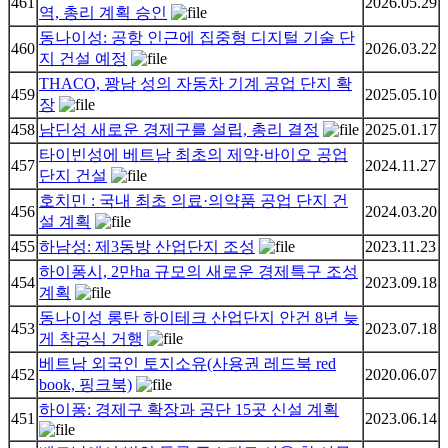
461
2026.05.29
역, 총리 계획 승인
동나이성: 공항 인근에 집중형 디지털 기술 단
460
2026.03.22
지 건설 예정
THACO, 꽝남 성의 자동차 기계 공업 단지 확
459
2025.05.10
장
458
남딘성 새로운 경제구를 설립, 총리 결정
2025.01.17
타이빈성에 베트남 최초의 제약·바이오 공업
457
2024.11.27
단지 건설
호치민 : 국내 최초 의료·의약품 공업 단지 건
456
2024.03.20
설 계획
455
하남성: 제3동방 산업단지 조성
2023.11.23
하이퐁시, 2만ha 규모의 새로운 경제특구 조성
454
2023.09.18
계획
동나이성 롱탄 하이테크 산업단지 안건 8년 늦
453
2023.07.18
게 착공식 거행
베트남 외국인 토지소유(사용권 레드북 red
452
2020.06.07
book, 핑크북)
하이퐁: 경제구 확장과 공단 15곳 신설 계획
451
2023.06.14