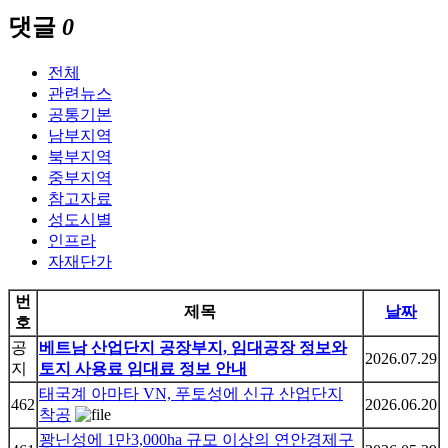
댓글
0
전체
관련뉴스
공통기본
남부지역
북부지역
중부지역
참고자료
성도시별
인프라
자재단가
번
제목
날짜
호
공
베트남 산업단지 공장부지, 임대공장 정보와
2026.07.29
지
토지 사용료 임대료 정보 안내
태국계 아마타 VN, 푸토성에 신규 산업단지
462
2026.06.20
착공
꽝닌성에 1만3,000ha 규모 이상의 연안경제구