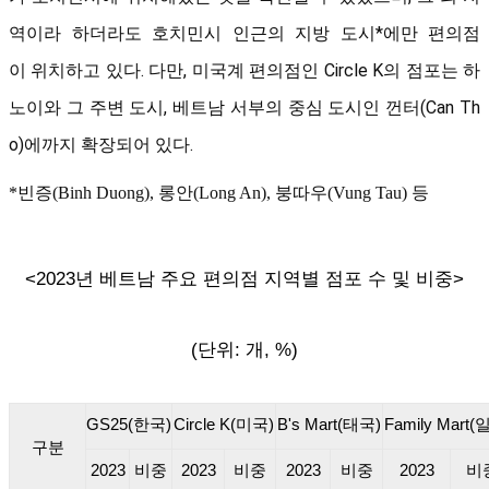
역이라 하더라도 호치민시 인근의 지방 도시*에만 편의점
이
위치하고 있다. 다만, 미국계 편의점인 Circle K의 점포는 하
노이와 그 주변 도시, 베트남 서부의 중심 도시인
껀터(Can Th
o)에까
지 확장되어 있다.
*빈증(Binh Duong), 롱안(Long An), 붕따우(Vung Tau) 등
<2023년 베트남 주요 편의점 지역별 점포 수 및 비중>
(단위: 개, %)
GS25(
한국)
Circle K(
미국)
B's Mart(
태국)
Family Mart(
일
구분
2023
비중
2023
비중
2023
비중
2023
비