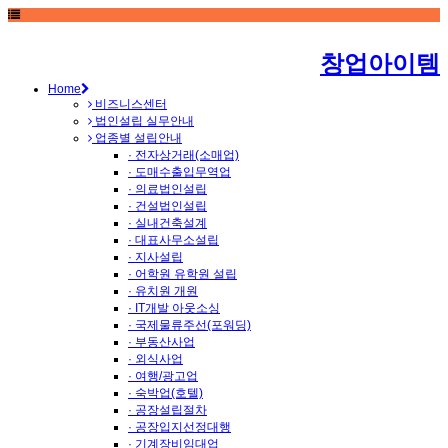
창업아이템
Home
비즈니스센터
법인설립 실무안내
업종별 설립안내
· 전자상거래(소매업)
· 도매수출입무역업
· 의료법인설립
· 건설법인설립
· 실내건축설계
· 대표사무소설립
· 지사설립
· 어학원 유학원 설립
· 유치원 개원
· IT개발 아웃소싱
· 국제물류주선(포워딩)
· 부동산사업
· 외식사업
· 여행/광고업
· 숙박업(호텔)
· 공장설립절차
· 공장입지선정대행
· 기계장비임대업