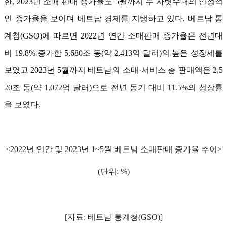
한, 2023년 소매 판매 증가율도 5월까지 두 자릿수대의 안정적
인 증가율을 보이며 베트남 경제를 지탱하고 있다. 베트남 통
계청(GSO)에 따르면 2022년 연간 소매판매 증가율은 전년대
비 19.8% 증가한 5,680조 동(약 2,413억 달러)의 높은 성장세를
보였고 2023년 5월까지 베트남의 소
매
·
서비스
총
판매액은
2,5
20
조
동
(
약
1,072
억
달러
)
으로
전년 동기 대비
11.5%
의
성장률
을
보였다
.
<2022
년
연간
및
2023
년
1~5
월
베트남
소매판매
증가율
추이
>
(
단위
: %)
[
자료
:
베트남
통계청
(GSO)]