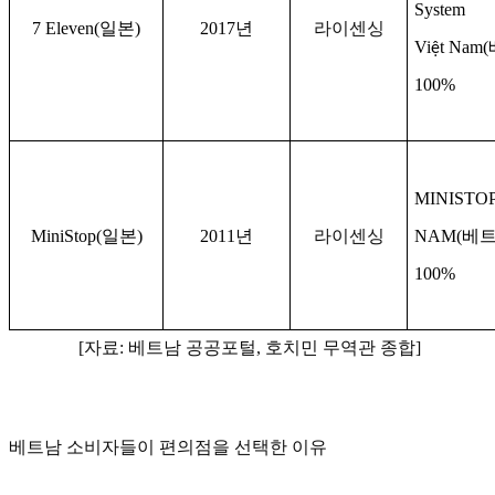
System
7 Eleven(
일본
)
2017
년
라이센싱
Vi
t Nam(
ệ
100%
MINISTOP
MiniStop(
일본
)
2011
년
라이센싱
NAM(
베
100%
[자료: 베트남 공공포털, 호치민 무역관 종합]
베트남 소비자들이 편의점을 선택한 이유