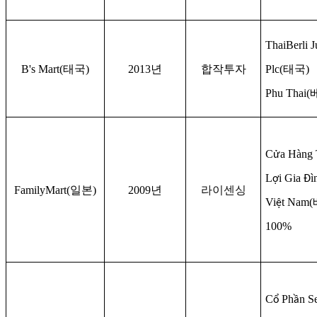
ThaiBerli J
B's Mart(
태국
)
2013
년
합작투자
Plc(
태국
)
Phu Thai(
C
a Hàng 
ử
L
i Gia
ì
ợ
Đ
FamilyMart(
일본
)
2009
년
라이센싱
Vi
t Nam(
ệ
100%
C
Ph
n S
ổ
ầ