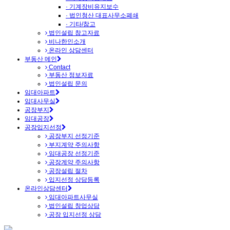
· 기계장비유지보수
· 법인청산 대표사무소폐쇄
· 기타/참고
법인설립 참고자료
비나한인소개
온라인 상담센터
부동산 메인
Contact
부동산 정보자료
법인설립 문의
임대아파트
임대사무실
공장부지
임대공장
공장입지선정
공장부지 선정기준
부지계약 주의사항
임대공장 선정기준
공장계약 주의사항
공장설립 절차
입지선정 상담등록
온라인상담센터
임대아파트사무실
법인설립 창업상담
공장 입지선정 상담