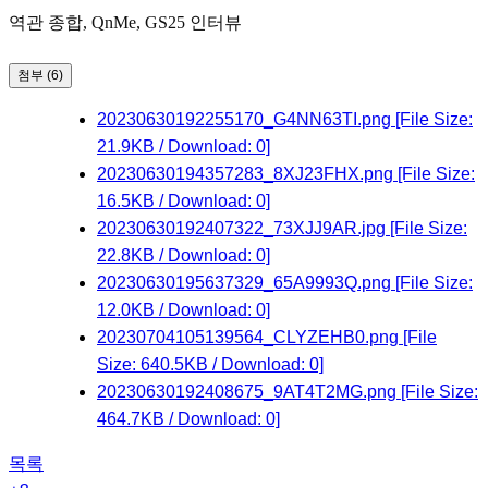
역관 종합, QnMe, GS25 인터뷰
첨부 (6)
20230630192255170_G4NN63TI.png
[File Size:
21.9KB / Download: 0]
20230630194357283_8XJ23FHX.png
[File Size:
16.5KB / Download: 0]
20230630192407322_73XJJ9AR.jpg
[File Size:
22.8KB / Download: 0]
20230630195637329_65A9993Q.png
[File Size:
12.0KB / Download: 0]
20230704105139564_CLYZEHB0.png
[File
Size: 640.5KB / Download: 0]
20230630192408675_9AT4T2MG.png
[File Size:
464.7KB / Download: 0]
목록