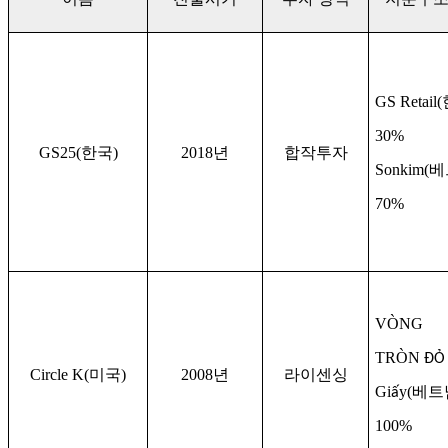
GS Retail(
30%
GS25(
한국
)
2018
년
합작투자
Sonkim(
베
70%
VÒNG
TRÒN
ĐỎ
Circle K(
미국
)
2008
년
라이센싱
Gi
y(
베트
ấ
100%