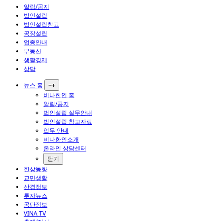
알림/공지
법인설립
법인설립참고
공장설립
업종안내
부동산
생활경제
상담
뉴스 홈
−
+
비나한인 홈
알림/공지
법인설립 실무안내
법인설립 참고자료
업무 안내
비나한인소개
온라인 상담센터
닫기
한상동향
교민생활
산경정보
투자뉴스
공단정보
VINA TV