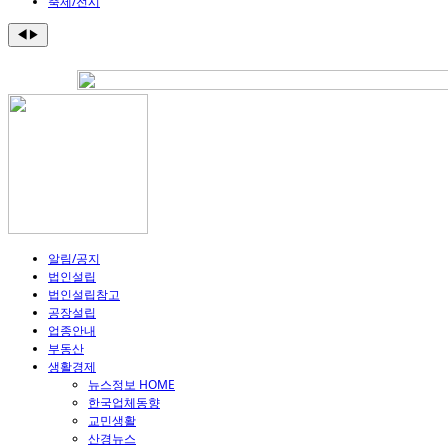
축제/전시
◀
▶
알림/공지
법인설립
법인설립참고
공장설립
업종안내
부동산
생활경제
뉴스정보 HOME
한국업체동향
교민생활
산경뉴스